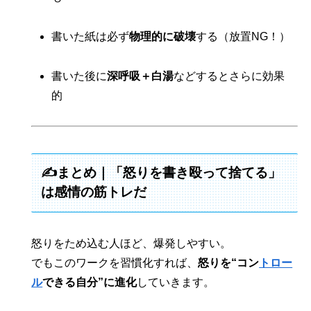
書いた紙は必ず
物理的に破壊
する（放置NG！）
書いた後に
深呼吸＋白湯
などするとさらに効果
的
✍️まとめ｜「怒りを書き殴って捨てる」
は感情の筋トレだ
怒りをため込む人ほど、爆発しやすい。
でもこのワークを習慣化すれば、
怒りを“コン
トロー
ル
できる自分”に進化
していきます。