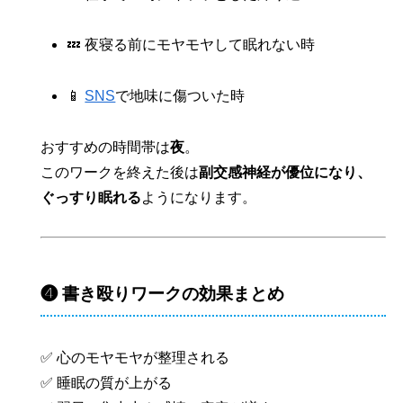
💤 夜寝る前にモヤモヤして眠れない時
📱
SNS
で地味に傷ついた時
おすすめの時間帯は
夜
。
このワークを終えた後は
副交感神経が優位になり、
ぐっすり眠れる
ようになります。
❹ 書き殴りワークの効果まとめ
✅ 心のモヤモヤが整理される
✅ 睡眠の質が上がる