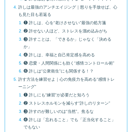
許しは最強のアンチエイジング｜怒りを手放せば、心
も見た目も若返る
❶ 許しは、心を“老けさせない”最強の処方箋
❷ 許せない人ほど、ストレスを溜め込みがち
❸ 許すことは、「できるか」じゃなく「決める
か」
❹ 許しは、幸福と自己肯定感を高める
❺ 恋愛・人間関係にも効く“感情コントロール術”
❻ 許しは“公衆衛生”にも関係する！？
許す方法を練習せよ｜心の免疫力を高める“感情トレ
ーニング”
❶ 許しにも“練習”が必要だと知ろう
❷ ストレスホルモンを減らす“許しのリターン”
❸ 許すのが難しいのは“当然”。焦るな
❹ 許しは「忘れること」でも「正当化すること」
でもない