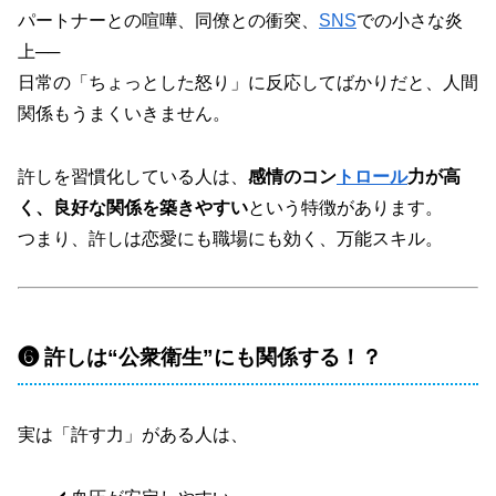
パートナーとの喧嘩、同僚との衝突、
SNS
での小さな炎
上──
日常の「ちょっとした怒り」に反応してばかりだと、人間
関係もうまくいきません。
許しを習慣化している人は、
感情のコン
トロール
力が高
く、良好な関係を築きやすい
という特徴があります。
つまり、許しは恋愛にも職場にも効く、万能スキル。
❻ 許しは“公衆衛生”にも関係する！？
実は「許す力」がある人は、