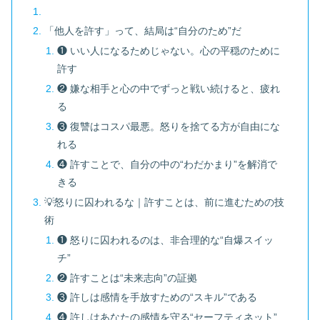
「他人を許す」って、結局は“自分のため”だ
❶ いい人になるためじゃない。心の平穏のために
許す
❷ 嫌な相手と心の中でずっと戦い続けると、疲れ
る
❸ 復讐はコスパ最悪。怒りを捨てる方が自由にな
れる
❹ 許すことで、自分の中の“わだかまり”を解消で
きる
💡怒りに囚われるな｜許すことは、前に進むための技
術
❶ 怒りに囚われるのは、非合理的な“自爆スイッ
チ”
❷ 許すことは“未来志向”の証拠
❸ 許しは感情を手放すための“スキル”である
❹ 許しはあなたの感情を守る“セーフティネット”