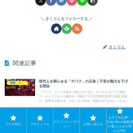
きくりんをフォローする
きくりん
関連記事
現代人を弱らせる「デバフ」の正体｜不安が能力を下げ
健康 メンタルヘルス
る理由
「デバフ」という言葉をご存じだろうか。もともとはゲーム用語
で、キャラクターの能力を一時的に下げる“弱体化効果”を指す言葉
だ。攻撃力が落ちる、スピードが鈍る、回復力が下がる――そんな
状態のことをいう。ゲームの世界では、デバフは基本的に一時的
な...
おすすめ記事｜
【“目が食べたがる”ってホント？】視覚が食欲を左右す
健康 メンタルヘルス
プライバシーポリ
Daily Boost編集部
ブログ紹介
プロフィール
お問い合わせ
る科学的な話
シー
が選ぶ“人生が変
はじめに｜つい食べすぎるのはなぜ？「あとちょっとだけ食べた
わる3本”