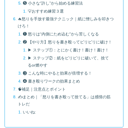
❺ 小さな“許し”から始める練習法
💡おすすめ練習３選
🔥怒りを手放す最強テクニック｜紙に憎しみを叩きつ
けろ！
❶ 怒りは“内側にため込む”から苦しくなる
❷ 【やり方】怒りを書き殴ってビリビリに破け！
▶ ステップ①：とにかく書け！書け！書け！
▶ ステップ②：紙をビリビリに破いて、捨て
るor燃やす
❸ こんな時にやると効果が倍増する！
❹ 書き殴りワークの効果まとめ
🧠補足｜注意点とポイント
✍️まとめ｜「怒りを書き殴って捨てる」は感情の筋
トレだ
いいね: