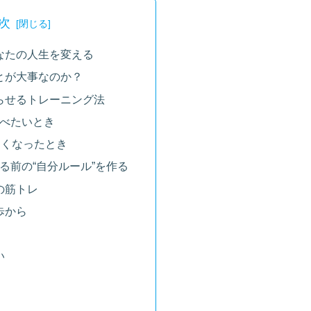
次
なたの人生を変える
とが大事なのか？
らせるトレーニング法
食べたいとき
見たくなったとき
見る前の“自分ルール”を作る
の筋トレ
歩から
い