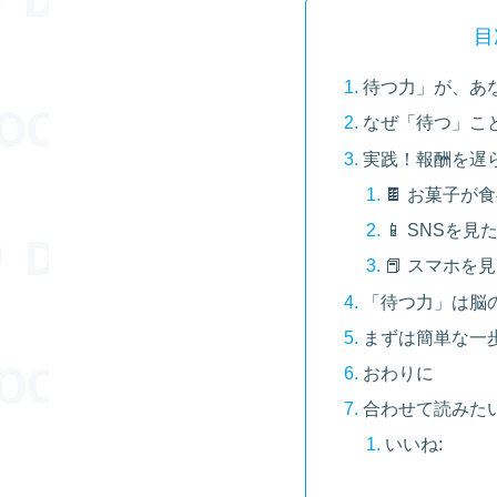
目
待つ力」が、あ
なぜ「待つ」こ
実践！報酬を遅
🍫 お菓子が
📱 SNSを
📕 スマホを
「待つ力」は脳
まずは簡単な一
おわりに
合わせて読みた
いいね: