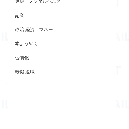
健康 メンタルヘルス
副業
政治 経済 マネー
本ようやく
習慣化
転職 退職