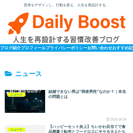
思考をデザインし、行動を変え、人生を再設計する。
ブログ紹介
プロフィール
プライバシーポリシー
お問い合わせ
ニュース
結婚できない男は“弱者男性”なのか？｜本当
ニュース
の問題とは
2025.06.08
【ハッピーセット炎上】ちいかわ目当てで食
ニュース
品廃棄？転売とフードロスにモヤる大人たち