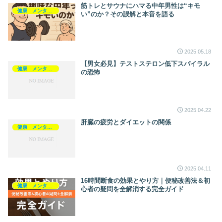
筋トレとサウナにハマる中年男性は“キモ
健康 メンタルヘルス
い”のか？その誤解と本音を語る
2025.05.18
【男女必見】テストステロン低下スパイラル
健康 メンタルヘルス
の恐怖
2025.04.22
肝臓の疲労とダイエットの関係
健康 メンタルヘルス
2025.04.11
16時間断食の効果とやり方｜便秘改善法＆初
健康 メンタルヘルス
心者の疑問を全解消する完全ガイド