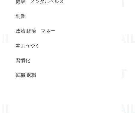
健康 メンタルヘルス
副業
政治 経済 マネー
本ようやく
習慣化
転職 退職