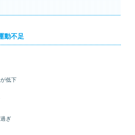
運動不足
る
給が低下
積
り過ぎ