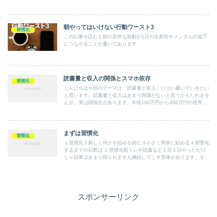
朝やってはいけない行動ワースト3
習慣化
この記事を読むと朝の意外な鼓動が1日の生産性やメンタルの低下
につながることが書いてあります
読書量と収入の関係とスマホ依存
習慣化
こんにちは今回のテーマは「読書量と収入」につい書いていきたい
と思います。読書量と収入はあまり関係がないと思うかもしれませ
んが、実は関係生があります。年収100万円から300万円の世帯、
つまり年収の低い世帯では、月に３冊以上本を読む人の割合が...
まずは習慣化
習慣化
１習慣化２新しく何かを始める前に３小さく簡単に始める４習慣化
するまでの日数は １習慣化筋トレや読書など１日２日やっただけ
じゃ効果はあまり得られません継続してこそ意味があります。そん
なこと分かってるんじゃアホって思ってますよね😖以前の私もそ
う...
スポンサーリンク