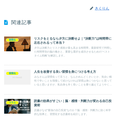
きくりん
関連記事
リスクをとるなら夕方に決断せよ｜“決断力”は時間帯に
習慣化
左右されるって本当？
夕方は決断力とリスク感覚が最も高まる時間帯。最新研究で判明し
た時間帯別の脳の働きと、重要な選択を成功させるための“ベスト
タイム戦略”を解説します。
人生を改善する良い習慣を身につける考え方
習慣化
みなさんは習慣化って言うと、なんかめんどくさいとか、気合い根
性で辛いことを我慢して続けなければ習慣は身につかないと思って
いると思いますが、私自身も辛く長いことを乗り越えてようやく習
慣化できると思っていました。今回は習慣化するためのテクニッ
ク...
読書の効果がすごい｜脳・感情・判断力が変わる自己投
コラム
資術
読書がなぜ“最強の自己投資”なのか？脳・感情・判断力に効く科学
的な効果と、習慣化する読書術を紹介します。