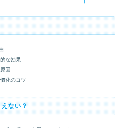
由
学的な効果
な原因
習慣化のコツ
りえない？