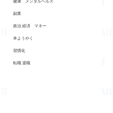
健康 メンタルヘルス
副業
政治 経済 マネー
本ようやく
習慣化
転職 退職