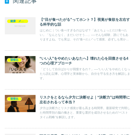
関連記事
【“目が食べたがる”ってホント？】視覚が食欲を左右す
健康 メンタルヘルス
る科学的な話
はじめに｜つい食べすぎるのはなぜ？「あとちょっとだけ食べた
い」「なんとなく、まだいけそう…」──そんな経験、誰にでもあ
りますよね。でも実は、その“食べたい”って感覚、必ずしも胃から
のサインとは限らないんです。最近の心理学では、人の食欲
は“視...
“いい人”をやめたいあなたへ】壊れた心を回復させる4
習慣化
つの心理アプローチ
「どうして自分ばかりが我慢するの？」──“いい人”をやめたくなっ
たら読む記事。心理学と実体験から、自分を守る生き方を解説しま
す。
リスクをとるなら夕方に決断せよ｜“決断力”は時間帯に
習慣化
左右されるって本当？
夕方は決断力とリスク感覚が最も高まる時間帯。最新研究で判明し
た時間帯別の脳の働きと、重要な選択を成功させるための“ベスト
タイム戦略”を解説します。