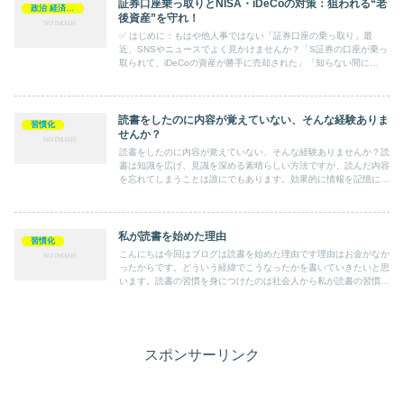
証券口座乗っ取りとNISA・iDeCoの対策：狙われる“老
政治 経済 マネー
後資産”を守れ！
✅ はじめに：もはや他人事ではない「証券口座の乗っ取り」最
近、SNSやニュースでよく見かけませんか？「S証券の口座が乗っ
取られて、iDeCoの資産が勝手に売却された」「知らない間に
NISAの投信が全部売られて出金されてた」「2段階認証してた...
読書をしたのに内容が覚えていない、そんな経験ありま
習慣化
せんか？
読書をしたのに内容が覚えていない、そんな経験ありませんか？読
書は知識を広げ、見識を深める素晴らしい方法ですが、読んだ内容
を忘れてしまうことは誰にでもあります。効果的に情報を記憶に留
める方法として、マーカーで線を引く、小さなメモ用紙に気にな
っ...
私が読書を始めた理由
習慣化
こんにちは今回はブログは読書を始めた理由です理由はお金がなか
ったからです。どういう経緯でこうなったかを書いていきたいと思
います。読書の習慣を身につけたのは社会人から私が読書の習慣を
身につけたのは社会人になってから、学生時代は漫画しか読んだ
記...
スポンサーリンク